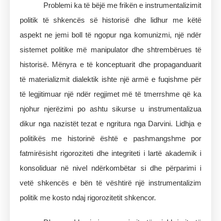
Problemi ka të bëjë me frikën e instrumentalizimit
politik të shkencës së historisë dhe lidhur me këtë
aspekt ne jemi boll të ngopur nga komunizmi, një ndër
sistemet politike më manipulator dhe shtrembërues të
historisë. Mënyra e të konceptuarit dhe propaganduarit
të materializmit dialektik ishte një armë e fuqishme për
të legjitimuar një ndër regjimet më të tmerrshme që ka
njohur njerëzimi po ashtu sikurse u instrumentalizua
dikur nga nazistët tezat e ngritura nga Darvini. Lidhja e
politikës me historinë është e pashmangshme por
fatmirësisht rigoroziteti dhe integriteti i lartë akademik i
konsoliduar në nivel ndërkombëtar si dhe përparimi i
vetë shkencës e bën të vështirë një instrumentalizim
politik me kosto ndaj rigorozitetit shkencor.