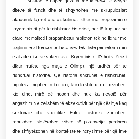
Mjafton të hapen gazetat me lajmetÂ e këtyre
ditëve të fundit dhe të shqyrtohen me skrupulozitet
akademik lajmet dhe diskutimet lidhur me propozimin e
kryeministrit për të rishkruar historinë, për të kuptuar se
çfarë mentaliteti i prapambetur mbijeton tek ne lidhur me
trajtimin e shkencor të historisë. Tek fliste për reformimin
e akademisë së shkencave, Kryeministri, lëshoi si Zeusi
dikur rrufetë nga maja e Olimpit, një urdhër për të
rishkruar historinë. Që historia shkruhet e rishkruhet,
hipotezat ngrihen mbrohen, kundërshtohen e rrëzohen,
kjo dihet mirë që ndodh dhe nuk ka nevojë për
angazhimin e zellshëm të ekzekutivit për një çështje kaq
sektoriale dhe specifike. Faktet historike zbulohen,
mbulohen, plotësohen, vihen në pikëpyetje, përdoren
dhe shfrytëzohen në kontekste të ndryshme për qëllime