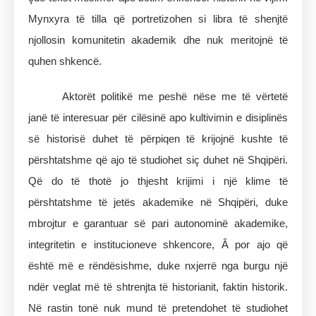
Mynxyra të tilla që portretizohen si libra të shenjtë
njollosin komunitetin akademik dhe nuk meritojnë të
quhen shkencë.
Aktorët politikë me peshë nëse me të vërtetë
janë të interesuar për cilësinë apo kultivimin e disiplinës
së historisë duhet të përpiqen të krijojnë kushte të
përshtatshme që ajo të studiohet siç duhet në Shqipëri.
Që do të thotë jo thjesht krijimi i një klime të
përshtatshme të jetës akademike në Shqipëri, duke
mbrojtur e garantuar së pari autonominë akademike,
integritetin e institucioneve shkencore, Â por ajo që
është më e rëndësishme, duke nxjerrë nga burgu një
ndër veglat më të shtrenjta të historianit, faktin historik.
Në rastin tonë nuk mund të pretendohet të studiohet