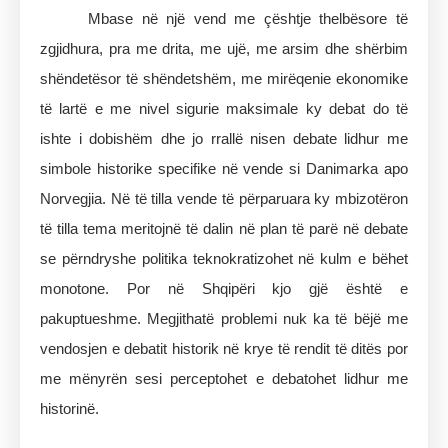
Mbase në një vend me çështje thelbësore të
zgjidhura, pra me drita, me ujë, me arsim dhe shërbim
shëndetësor të shëndetshëm, me mirëqenie ekonomike
të lartë e me nivel sigurie maksimale ky debat do të
ishte i dobishëm dhe jo rrallë nisen debate lidhur me
simbole historike specifike në vende si Danimarka apo
Norvegjia. Në të tilla vende të përparuara ky mbizotëron
të tilla tema meritojnë të dalin në plan të parë në debate
se përndryshe politika teknokratizohet në kulm e bëhet
monotone. Por në Shqipëri kjo gjë është e
pakuptueshme. Megjithatë problemi nuk ka të bëjë me
vendosjen e debatit historik në krye të rendit të ditës por
me mënyrën sesi perceptohet e debatohet lidhur me
historinë.