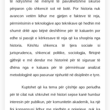
të ndryshme në mënyrë të pavullnetshme sikurse
përparon çdo shkencë sot në botë. Por historia nuk
avancon vetëm lidhur me gjetjen e fakteve të reja,
përmirësimin e teknologjive apo teknikave që hedhin më
shumë dritë apo bëjnë deshifrime për të kaluarën por
edhe si pasojë e kërkesave të reja që ka shoqëria nga
historia. Kështu shkenca të tjera sociale si
jurisprudenca, shkencat politike, sociologjia, flirtojnë
gjithnjë e më dendur me historinë për të siguruar të
dhëna nga e kaluara për të përmirësuar analizat
metodologjinë apo pasuruar njohuritë në disiplinën e tyre.
Kuptohet që ka tema për çështje apo periudha
për të cilat nuk shkruhet më histori sepse kanë humbur
interesin për publikun, për komunitetin akademik, ka një
lloj konsensusi lidhur me rrjedhën e ngjarjeve, nuk ka