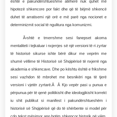
është e pakundërshtueshme atëherë nuk quhet më
hipotezë shkencore por fakt dhe që të bëjmë shkencë
duhet të arratisemi një orë e më parë nga nocionet e
determinizmit social të ngulitura nga komunizmi.
Ã‹shtë e tmerrshme sesi fanepset akoma
mentaliteti i tejkaluar i nxjerrjes së një versioni të ri zyrtar
të historisë sikurse ishte bërë dikur me veprën me
shumë vëllime të Historisë së Shqipërisë të nxjerrë nga
akademia e shkencave. Dhe po kështu është e frikshme
sesi vazhdon të mbrohet me besnikëri nga të tjerë
versioni i vjetër zyrtarë.Â Â Kjo vepër pasi u punua e
përpunua për të qenë politikisht dhe ideologjikisht korrekt
iu shit publikut si manifest i pakundërshtueshëm i
historisë së Shqipërisë që do të shërbente si model për
çdo tekst mësimor apo botim shkencor historik në vijim.