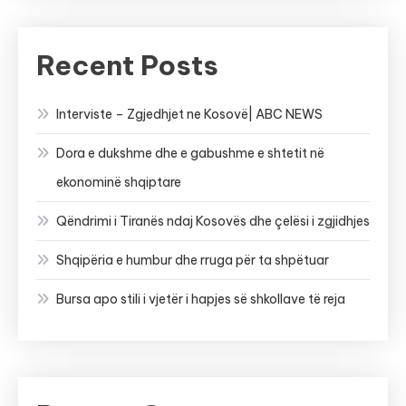
Recent Posts
Interviste – Zgjedhjet ne Kosovë| ABC NEWS
Dora e dukshme dhe e gabushme e shtetit në
ekonominë shqiptare
Qëndrimi i Tiranës ndaj Kosovës dhe çelësi i zgjidhjes
Shqipëria e humbur dhe rruga për ta shpëtuar
Bursa apo stili i vjetër i hapjes së shkollave të reja