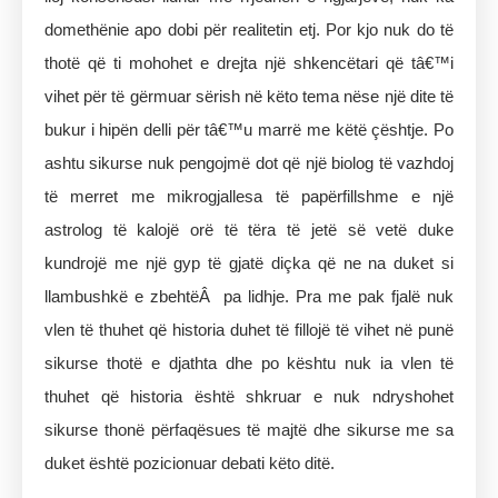
domethënie apo dobi për realitetin etj. Por kjo nuk do të
thotë që ti mohohet e drejta një shkencëtari që tâ€™i
vihet për të gërmuar sërish në këto tema nëse një dite të
bukur i hipën delli për tâ€™u marrë me këtë çështje. Po
ashtu sikurse nuk pengojmë dot që një biolog të vazhdoj
të merret me mikrogjallesa të papërfillshme e një
astrolog të kalojë orë të tëra të jetë së vetë duke
kundrojë me një gyp të gjatë diçka që ne na duket si
llambushkë e zbehtëÂ pa lidhje. Pra me pak fjalë nuk
vlen të thuhet që historia duhet të fillojë të vihet në punë
sikurse thotë e djathta dhe po kështu nuk ia vlen të
thuhet që historia është shkruar e nuk ndryshohet
sikurse thonë përfaqësues të majtë dhe sikurse me sa
duket është pozicionuar debati këto ditë.