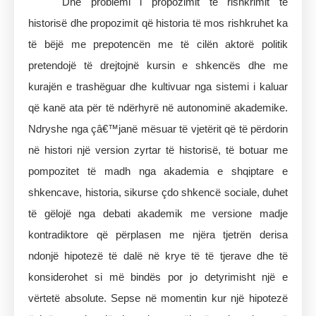
Dhe problemi i propozimit të rishkrimit të
historisë dhe propozimit që historia të mos rishkruhet ka
të bëjë me prepotencën me të cilën aktorë politik
pretendojë të drejtojnë kursin e shkencës dhe me
kurajën e trashëguar dhe kultivuar nga sistemi i kaluar
që kanë ata për të ndërhyrë në autonominë akademike.
Ndryshe nga çâ€™janë mësuar të vjetërit që të përdorin
në histori një version zyrtar të historisë, të botuar me
pompozitet të madh nga akademia e shqiptare e
shkencave, historia, sikurse çdo shkencë sociale, duhet
të gëlojë nga debati akademik me versione madje
kontradiktore që përplasen me njëra tjetrën derisa
ndonjë hipotezë të dalë në krye të të tjerave dhe të
konsiderohet si më bindës por jo detyrimisht një e
vërtetë absolute. Sepse në momentin kur një hipotezë