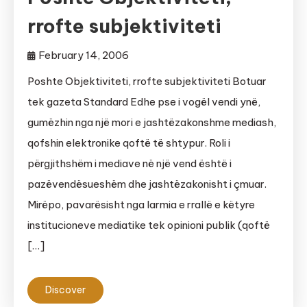
rrofte subjektiviteti
February 14, 2006
Poshte Objektiviteti, rrofte subjektiviteti Botuar
tek gazeta Standard Edhe pse i vogël vendi ynë,
gumëzhin nga një mori e jashtëzakonshme mediash,
qofshin elektronike qoftë të shtypur. Roli i
përgjithshëm i mediave në një vend është i
pazëvendësueshëm dhe jashtëzakonisht i çmuar.
Mirëpo, pavarësisht nga larmia e rrallë e këtyre
institucioneve mediatike tek opinioni publik (qoftë
[…]
Discover