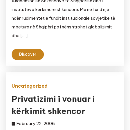
Akademisë së Shkencave të Shqipërisë dhe i
instituteve kërkimore shkencore. Më në fund një
ndër rudimentet e fundit institucionale sovjetike të
mbetura në Shqipëri po i nënshtrohet globalizimit
dhe […]
Discover
Uncategorized
Privatizimi i vonuar i
kërkimit shkencor
February 22, 2006