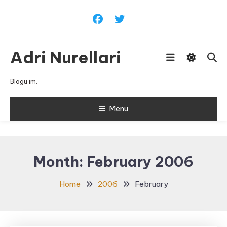
Skip
To
Content
Adri Nurellari
Blogu im.
Menu
Month:
February 2006
Home
2006
February