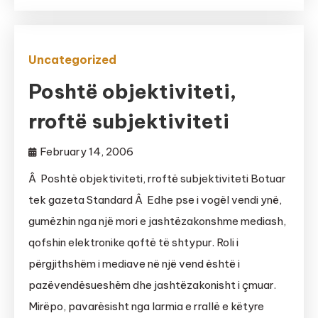
Uncategorized
Poshtë objektiviteti,
rroftë subjektiviteti
February 14, 2006
Â Poshtë objektiviteti, rroftë subjektiviteti Botuar
tek gazeta Standard Â Edhe pse i vogël vendi ynë,
gumëzhin nga një mori e jashtëzakonshme mediash,
qofshin elektronike qoftë të shtypur. Roli i
përgjithshëm i mediave në një vend është i
pazëvendësueshëm dhe jashtëzakonisht i çmuar.
Mirëpo, pavarësisht nga larmia e rrallë e këtyre