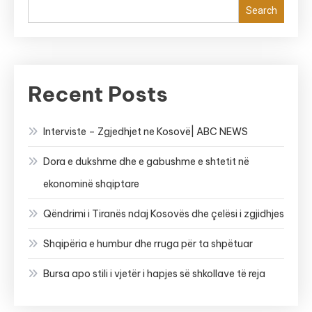
Search
Recent Posts
Interviste – Zgjedhjet ne Kosovë| ABC NEWS
Dora e dukshme dhe e gabushme e shtetit në
ekonominë shqiptare
Qëndrimi i Tiranës ndaj Kosovës dhe çelësi i zgjidhjes
Shqipëria e humbur dhe rruga për ta shpëtuar
Bursa apo stili i vjetër i hapjes së shkollave të reja