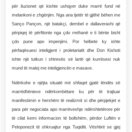
për iluzionet që kishte ushqyer duke marrë fund në
melankoni e zhgënjim. Nga ana tjetër të gjithë bëhen me
Sanço Pançon, një batakçi, dembel e dallaveraxhi që
përpiqej të përfitonte nga çdo rrethanë e ti bënte bisht
çdo pune apo impenjimi. Por helbete ky ishte
përfaqësuesi inteligjent i proletariatit dhe Don Kishoti
ishte një tutkun i shtresës së lartë që kurrësesi nuk
mund të matej me inteligjencën e masave.
Ndërkohe e njëjta situatë më shfaqet gjatë lëndës së
marrëdhënieve ndërkombëtare ku për të trajtuar
manifestimin e hershëm të realizmit si dhe përpjekjet e
para për negociata apo marrëveshje ndërshtetërore për
të cilat kemi informacion të bollshëm, përdor Luftën e
Peloponezit të shkruajtur nga Tuqiditi. Vështirë se gjej