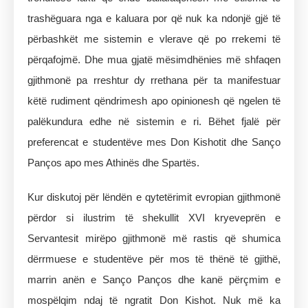
trashëguara nga e kaluara por që nuk ka ndonjë gjë të
përbashkët me sistemin e vlerave që po rrekemi të
përqafojmë. Dhe mua gjatë mësimdhënies më shfaqen
gjithmonë pa rreshtur dy rrethana për ta manifestuar
këtë rudiment qëndrimesh apo opinionesh që ngelen të
palëkundura edhe në sistemin e ri. Bëhet fjalë për
preferencat e studentëve mes Don Kishotit dhe Sanço
Panços apo mes Athinës dhe Spartës.
Kur diskutoj për lëndën e qytetërimit evropian gjithmonë
përdor si ilustrim të shekullit XVI kryeveprën e
Servantesit mirëpo gjithmonë më rastis që shumica
dërrmuese e studentëve për mos të thënë të gjithë,
marrin anën e Sanço Panços dhe kanë përçmim e
mospëlqim ndaj të ngratit Don Kishot. Nuk më ka