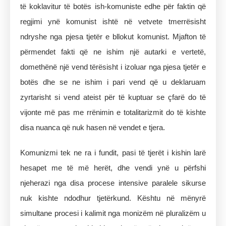
të koklavitur të botës ish-komuniste edhe për faktin që
regjimi ynë komunist ishtë në vetvete tmerrësisht
ndryshe nga pjesa tjetër e bllokut komunist. Mjafton të
përmendet fakti që ne ishim një autarki e vertetë,
domethënë një vend tërësisht i izoluar nga pjesa tjetër e
botës dhe se ne ishim i pari vend që u deklaruam
zyrtarisht si vend ateist për të kuptuar se çfarë do të
vijonte më pas me rrënimin e totalitarizmit do të kishte
disa nuanca që nuk hasen në vendet e tjera.
Komunizmi tek ne ra i fundit, pasi të tjerët i kishin larë
hesapet me të më herët, dhe vendi ynë u përfshi
njeherazi nga disa procese intensive paralele sikurse
nuk kishte ndodhur tjetërkund. Kështu në mënyrë
simultane procesi i kalimit nga monizëm në pluralizëm u