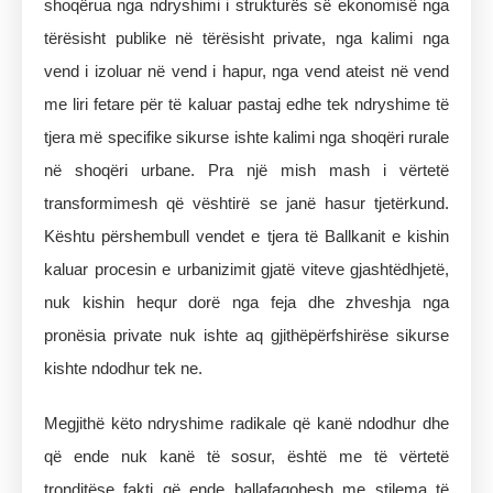
shoqërua nga ndryshimi i strukturës së ekonomisë nga
tërësisht publike në tërësisht private, nga kalimi nga
vend i izoluar në vend i hapur, nga vend ateist në vend
me liri fetare për të kaluar pastaj edhe tek ndryshime të
tjera më specifike sikurse ishte kalimi nga shoqëri rurale
në shoqëri urbane. Pra një mish mash i vërtetë
transformimesh që vështirë se janë hasur tjetërkund.
Kështu përshembull vendet e tjera të Ballkanit e kishin
kaluar procesin e urbanizimit gjatë viteve gjashtëdhjetë,
nuk kishin hequr dorë nga feja dhe zhveshja nga
pronësia private nuk ishte aq gjithëpërfshirëse sikurse
kishte ndodhur tek ne.
Megjithë këto ndryshime radikale që kanë ndodhur dhe
që ende nuk kanë të sosur, është me të vërtetë
tronditëse fakti që ende ballafaqohesh me stilema të