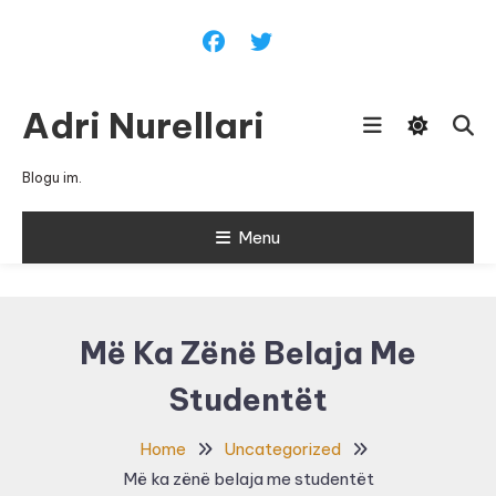
Skip
To
Content
Adri Nurellari
Blogu im.
Menu
Më Ka Zënë Belaja Me
Studentët
Home
Uncategorized
Më ka zënë belaja me studentët