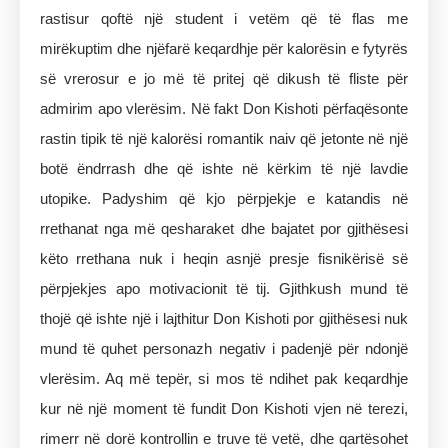
rastisur qoftë një student i vetëm që të flas me
mirëkuptim dhe njëfarë keqardhje për kalorësin e fytyrës
së vrerosur e jo më të pritej që dikush të fliste për
admirim apo vlerësim. Në fakt Don Kishoti përfaqësonte
rastin tipik të një kalorësi romantik naiv që jetonte në një
botë ëndrrash dhe që ishte në kërkim të një lavdie
utopike. Padyshim që kjo përpjekje e katandis në
rrethanat nga më qesharaket dhe bajatet por gjithësesi
këto rrethana nuk i heqin asnjë presje fisnikërisë së
përpjekjes apo motivacionit të tij. Gjithkush mund të
thojë që ishte një i lajthitur Don Kishoti por gjithësesi nuk
mund të quhet personazh negativ i padenjë për ndonjë
vlerësim. Aq më tepër, si mos të ndihet pak keqardhje
kur në një moment të fundit Don Kishoti vjen në terezi,
rimerr në dorë kontrollin e truve të vetë, dhe qartësohet