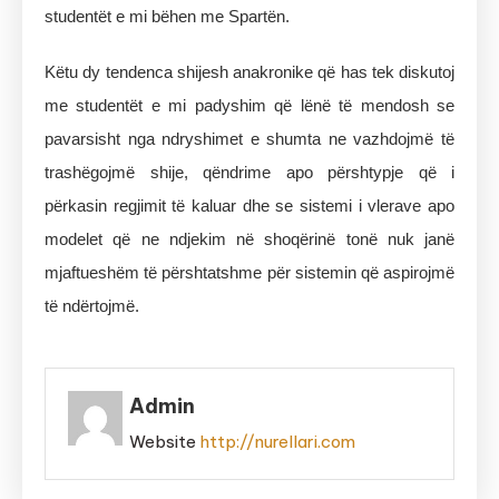
studentët e mi bëhen me Spartën.
Këtu dy tendenca shijesh anakronike që has tek diskutoj
me studentët e mi padyshim që lënë të mendosh se
pavarsisht nga ndryshimet e shumta ne vazhdojmë të
trashëgojmë shije, qëndrime apo përshtypje që i
përkasin regjimit të kaluar dhe se sistemi i vlerave apo
modelet që ne ndjekim në shoqërinë tonë nuk janë
mjaftueshëm të përshtatshme për sistemin që aspirojmë
të ndërtojmë.
Admin
Website
http://nurellari.com