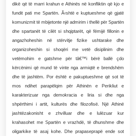
dikë që të marri krahun e Athinës në konfliktin që kjo e
fundit pati me Spartën. Ã‹shtë e kuptueshme që gjatë
komunizmit të mbijetonte një admirim i thellë për Spartën
dhe spartanët të cilët si shqiptarët, që fëmijë fillonin e
angazhoheshin në stërvitje fizike ushtarake dhe
organizoheshin si shoqëri me vetë disiplinim dhe
vetëmohim e gatshme për tâ€™i bërë ballë çdo
kërcënimi që mund të vinte nga armiqtë e brendshëm
dhe të jashtëm. Por është e pakuptueshme që sot të
mos ndihet parapëlqim për Athinën e Perikliut e
karakterizuar nga demokracia e liria si dhe nga
shpërthimi i artit, kulturës dhe filozofisë. Një Athinë
jashtëzakonisht e zhvilluar dhe e lulëzuar kur
krahasohet me Spartën e vrazhdë, të dhunshme dhe
oligarkike të asaj kohe. Dhe prapaseprapë ende sot