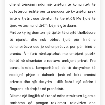
dhe shtrëngimin ndaj një anëtari të komuniteti të
qytetëruar është për ta penguar që ky anëtar prek
liritë e tjetrit ose dëmton të tjerët.â€ Me fjalë të
tjera vetes mund tâ€™i bëjmë çtë duam.
Mirëpo ky ligj dëmton një tjetër të drejtë thelbësore
të njeriut, dhe nuk bëhet fjalë për lirinë e
duhanpirësve ose jo duhanpirësve, por për lirinë e
pronës. Ã‡farë nënkuptohet me ambjent publik
është në shumicën e rasteve ambjent privat. Pra
baret, lokalet, kompanitë që do të detyrohen të
ndalojnë pirjen e duhanit, janë në fakt pronësi
private dhe një detyrim i tillë është një cënim i
flagrant i të drejtës së pronësisë.
Bile me një llogjikë të ftohtë edhe struktura ligjore e
tanishme që pengon reklamat televizive dhe