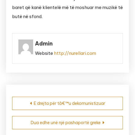
baret që kanë klientelë më të moshuar me muzikë të
butë në sfond.
Admin
Website
http://nurellari.com
Post
E drejta për tâ€™u dekomunistizuar
navigation
Dua edhe unë një pashaportë greke