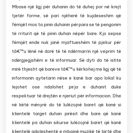
Mbase një ligj për duhanin do të duhej por në krejt
tjetër forme, së pari njëherë të kujdeseshim që
fëmijët mos ta pinin duhanin përpara se të pengonim
të rriturit që të pinin duhan nëpër bare. Kjo sepse
fëmijët ende nuk janë mjaftueshëm të pjekur për
tâ€™u lënë në dorë të të ndërmarrin një veprim të
ndërgjegjshëm e të informuar. Së dyti do të ishte
mirë thjesht që bareve tâ€™u kërkohej me ligj që të
informonin qytetarin nëse e kanë bar apo lokal ku
lejohet ose ndalohet pirja e duhanit duke
respektuar të drejtën e njeriut për informacion. Dhe
në këtë mënyrë do të lulëzojnë baret që kanë si
klientelë target duhan pirësit dhe bare që kanë
klientelë pa duhan sikurse lulëzojnë baret që kanë
klientelë adoleshentë e mbajnë muzikë të lartë dhe