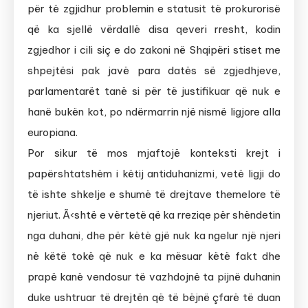
për të zgjidhur problemin e statusit të prokurorisë
që ka sjellë vërdallë disa qeveri rresht, kodin
zgjedhor i cili siç e do zakoni në Shqipëri stiset me
shpejtësi pak javë para datës së zgjedhjeve,
parlamentarët tanë si për të justifikuar që nuk e
hanë bukën kot, po ndërmarrin një nismë ligjore alla
europiana.
Por sikur të mos mjaftojë konteksti krejt i
papërshtatshëm i këtij antiduhanizmi, vetë ligji do
të ishte shkelje e shumë të drejtave themelore të
njeriut. Ã‹shtë e vërtetë që ka rreziqe për shëndetin
nga duhani, dhe për këtë gjë nuk ka ngelur një njeri
në këtë tokë që nuk e ka mësuar këtë fakt dhe
prapë kanë vendosur të vazhdojnë ta pijnë duhanin
duke ushtruar të drejtën që të bëjnë çfarë të duan