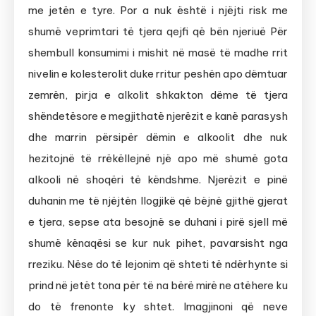
me jetën e tyre. Por a nuk është i njëjti risk me
shumë veprimtari të tjera qejfi që bën njeriuë Për
shembull konsumimi i mishit në masë të madhe rrit
nivelin e kolesterolit duke rritur peshën apo dëmtuar
zemrën, pirja e alkolit shkakton dëme të tjera
shëndetësore e megjithatë njerëzit e kanë parasysh
dhe marrin përsipër dëmin e alkoolit dhe nuk
hezitojnë të rrëkëllejnë një apo më shumë gota
alkooli në shoqëri të këndshme. Njerëzit e pinë
duhanin me të njëjtën llogjikë që bëjnë gjithë gjerat
e tjera, sepse ata besojnë se duhani i pirë sjell më
shumë kënaqësi se kur nuk pihet, pavarsisht nga
rreziku. Nëse do të lejonim që shteti të ndërhynte si
prind në jetët tona për të na bërë mirë ne atëhere ku
do të frenonte ky shtet. Imagjinoni që neve