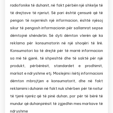
radiofonike të duhanit, në fakt përbën një shkelje të
të drejtave të njeriut. Së pari është çensurë që të
pengon të nxjerrësh një informacion, është njësoj
sikur të pengosh informacionin për sallamrat sepse
dëmtojnë shëndetin. Së dyti dëmton vlerën që ka
reklama për konsumatorin në një shoqëri të lirë.
Konsumatori ka të drejtë për të marrë informacion
sa më të gjerë, të shpeshtë dhe të saktë për një
produkt, përbërësit, standardet e prodhimit,
markat e ndryshme etj. Moslejimi i këtij informacioni
dëmton mbrojtjen e konsumatorit, dhe në fakt
reklamimi i duhanin në fakt nuk shërben për të nxitur
të tjerë njerëz që të pinë duhan, por për të bërë të
mundur që duhanpirësit të zgjedhin mes markave të
ndryshme