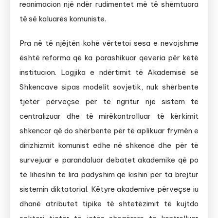
reanimacion një ndër rudimentet më të shëmtuara
të së kaluarës komuniste.
Pra në të njëjtën kohë vërtetoi sesa e nevojshme
është reforma që ka parashikuar qeveria për këtë
institucion. Logjika e ndërtimit të Akademisë së
Shkencave sipas modelit sovjetik, nuk shërbente
tjetër përveçse për të ngritur një sistem të
centralizuar dhe të mirëkontrolluar të kërkimit
shkencor që do shërbente për të aplikuar frymën e
dirizhizmit komunist edhe në shkencë dhe për të
survejuar e parandaluar debatet akademike që po
të liheshin të lira padyshim që kishin për ta brejtur
sistemin diktatorial. Këtyre akademive përveçse iu
dhanë atributet tipike të shtetëzimit të kujtdo