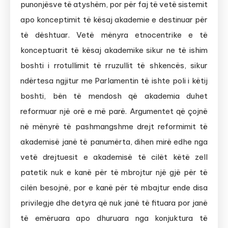
punonjësve të atyshëm, por për faj të vetë sistemit
apo konceptimit të kësaj akademie e destinuar për
të dështuar. Vetë mënyra etnocentrike e të
konceptuarit të kësaj akademike sikur ne të ishim
boshti i rrotullimit të rruzullit të shkencës, sikur
ndërtesa ngjitur me Parlamentin të ishte poli i këtij
boshti, bën të mendosh që akademia duhet
reformuar një orë e më parë. Argumentet që çojnë
në mënyrë të pashmangshme drejt reformimit të
akademisë janë të panumërta, dihen mirë edhe nga
vetë drejtuesit e akademisë të cilët këtë zell
patetik nuk e kanë për të mbrojtur një gjë për të
cilën besojnë, por e kanë për të mbajtur ende disa
privilegje dhe detyra që nuk janë të fituara por janë
të emëruara apo dhuruara nga konjuktura të