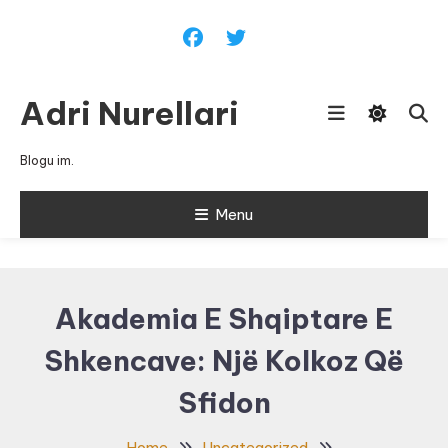
Skip
To
Content
Adri Nurellari
Blogu im.
Menu
Akademia E Shqiptare E
Shkencave: Një Kolkoz Që
Sfidon
Home
Uncategorized