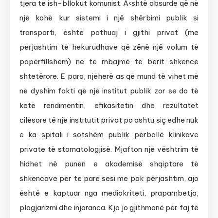
tjera të ish-bllokut komunist. Ã‹shtë absurde që në
një kohë kur sistemi i një shërbimi publik si
transporti, është pothuaj i gjithi privat (me
përjashtim të hekurudhave që zënë një volum të
papërfillshëm) ne të mbajmë të bërit shkencë
shtetërore. E para, njëherë as që mund të vihet më
në dyshim fakti që një institut publik zor se do të
ketë rendimentin, efikasitetin dhe rezultatet
cilësore të një institutit privat po ashtu siç edhe nuk
e ka spitali i sotshëm publik përballë klinikave
private të stomatologjisë. Mjafton një vështrim të
hidhet në punën e akademisë shqiptare të
shkencave për të parë sesi me pak përjashtim, ajo
është e kaptuar nga mediokriteti, prapambetja,
plagjarizmi dhe injoranca. Kjo jo gjithmonë për faj të