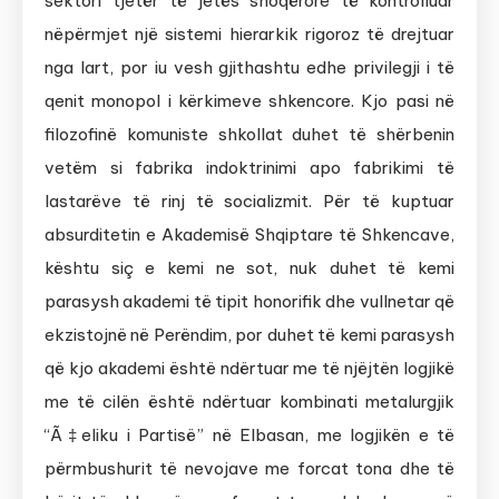
sektori tjetër të jetës shoqërore të kontrolluar
nëpërmjet një sistemi hierarkik rigoroz të drejtuar
nga lart, por iu vesh gjithashtu edhe privilegji i të
qenit monopol i kërkimeve shkencore. Kjo pasi në
filozofinë komuniste shkollat duhet të shërbenin
vetëm si fabrika indoktrinimi apo fabrikimi të
lastarëve të rinj të socializmit. Për të kuptuar
absurditetin e Akademisë Shqiptare të Shkencave,
kështu siç e kemi ne sot, nuk duhet të kemi
parasysh akademi të tipit honorifik dhe vullnetar që
ekzistojnë në Perëndim, por duhet të kemi parasysh
që kjo akademi është ndërtuar me të njëjtën logjikë
me të cilën është ndërtuar kombinati metalurgjik
“Ã‡eliku i Partisë” në Elbasan, me logjikën e të
përmbushurit të nevojave me forcat tona dhe të