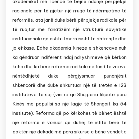
akademikët me licencë të bëjnë ndonjë përpjekje
racionale për të gjetur një rrugë të ndërmjetme të
reformës, ata janë duke bërë përpjekje radikale për
të ruajtur me fanatizëm një strukturë sovjetike
institucionale që është tmerrësisht të shtrenjtë dhe
jo efikase. Edhe akademia kineze e shkencave nuk
ka qëndruar indiferent ndaj ndryshimeve që kërkon
koha dhe ka bërë reforma radikale në fund të viteve
nëntëdhjetë duke përgjysmuar punonjësit
shkencorë dhe duke shkurtuar një të tretën e 123
instituteve të saj (vini re që Shqipëria lilipute para
Kinës me popullsi sa një lagje të Shangait ka 54
institute). Reforma që po kërkohet të bëhet është
një reformë e vonuar që duhej të ishte bërë të
paktën një dekadë më para sikurse e bënë vendet e