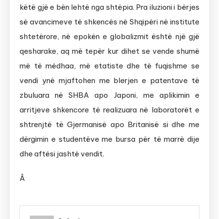
këtë gjë e bën lehtë nga shtëpia. Pra iluzioni i bërjes
së avancimeve të shkencës në Shqipëri në institute
shtetërore, në epokën e globalizmit është një gjë
qesharake, aq më tepër kur dihet se vende shumë
më të mëdhaa, më etatiste dhe të fuqishme se
vendi ynë mjaftohen me blerjen e patentave të
zbuluara në SHBA apo Japoni, me aplikimin e
arritjeve shkencore të realizuara në laboratorët e
shtrenjtë të Gjermanisë apo Britanisë si dhe me
dërgimin e studentëve me bursa për të marrë dije
dhe aftësi jashtë vendit.
Â