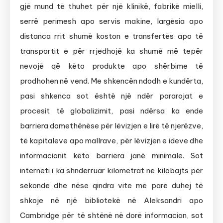
gjë mund të thuhet për një klinikë, fabrikë mielli,
serrë perimesh apo servis makine, largësia apo
distanca rrit shumë koston e transfertës apo të
transportit e për rrjedhojë ka shumë më tepër
nevojë që këto produkte apo shërbime të
prodhohen në vend. Me shkencën ndodh e kundërta,
pasi shkenca sot është një ndër pararojat e
procesit të globalizimit, pasi ndërsa ka ende
barriera domethënëse për lëvizjen e lirë të njerëzve,
të kapitaleve apo mallrave, për lëvizjen e ideve dhe
informacionit këto barriera janë minimale. Sot
interneti i ka shndërruar kilometrat në kilobajts për
sekondë dhe nëse qindra vite më parë duhej të
shkoje në një bibliotekë në Aleksandri apo
Cambridge për të shtënë në dorë informacion, sot