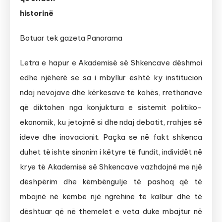
historinë
Botuar tek gazeta Panorama
Letra e hapur e Akademisë së Shkencave dëshmoi
edhe njëherë se sa i mbyllur është ky institucion
ndaj nevojave dhe kërkesave të kohës, rrethanave
që diktohen nga konjuktura e sistemit politiko-
ekonomik, ku jetojmë si dhe ndaj debatit, rrahjes së
ideve dhe inovacionit. Paçka se në fakt shkenca
duhet të ishte sinonim i këtyre të fundit, individët në
krye të Akademisë së Shkencave vazhdojnë me një
dëshpërim dhe këmbëngulje të pashoq që të
mbajnë në këmbë një ngrehinë të kalbur dhe të
dështuar që në themelet e veta duke mbajtur në