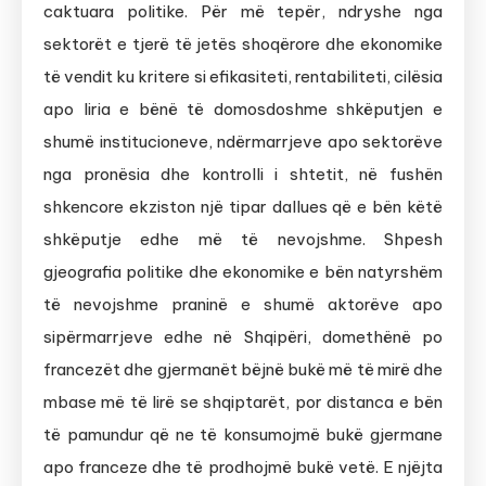
caktuara politike. Për më tepër, ndryshe nga
sektorët e tjerë të jetës shoqërore dhe ekonomike
të vendit ku kritere si efikasiteti, rentabiliteti, cilësia
apo liria e bënë të domosdoshme shkëputjen e
shumë institucioneve, ndërmarrjeve apo sektorëve
nga pronësia dhe kontrolli i shtetit, në fushën
shkencore ekziston një tipar dallues që e bën këtë
shkëputje edhe më të nevojshme. Shpesh
gjeografia politike dhe ekonomike e bën natyrshëm
të nevojshme praninë e shumë aktorëve apo
sipërmarrjeve edhe në Shqipëri, domethënë po
francezët dhe gjermanët bëjnë bukë më të mirë dhe
mbase më të lirë se shqiptarët, por distanca e bën
të pamundur që ne të konsumojmë bukë gjermane
apo franceze dhe të prodhojmë bukë vetë. E njëjta