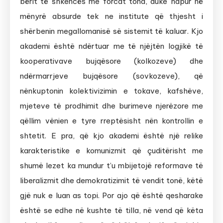
bërit të shkencës me forcat tona, duke hapur në
mënyrë absurde tek ne institute që thjesht i
shërbenin megallomanisë së sistemit të kaluar. Kjo
akademi është ndërtuar me të njëjtën logjikë të
kooperativave bujqësore (kolkozeve) dhe
ndërmarrjeve bujqësore (sovkozeve), që
nënkuptonin kolektivizimin e tokave, kafshëve,
mjeteve të prodhimit dhe burimeve njerëzore me
qëllim vënien e tyre rreptësisht nën kontrollin e
shtetit. E pra, që kjo akademi është një relike
karakteristike e komunizmit që çuditërisht me
shumë lezet ka mundur t’u mbijetojë reformave të
liberalizmit dhe demokratizimit të vendit tonë, këtë
gjë nuk e luan as topi. Por ajo që është qesharake
është se edhe në kushte të tilla, në vend që këta