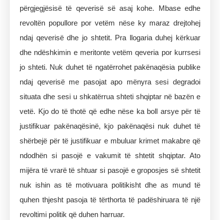
përgjegjësisë të qeverisë së asaj kohe. Mbase edhe
revoltën popullore por vetëm nëse ky maraz drejtohej
ndaj qeverisë dhe jo shtetit. Pra llogaria duhej kërkuar
dhe ndëshkimin e meritonte vetëm qeveria por kurrsesi
jo shteti. Nuk duhet të ngatërrohet pakënaqësia publike
ndaj qeverisë me pasojat apo mënyra sesi degradoi
situata dhe sesi u shkatërrua shteti shqiptar në bazën e
vetë. Kjo do të thotë që edhe nëse ka boll arsye për të
justifikuar pakënaqësinë, kjo pakënaqësi nuk duhet të
shërbejë për të justifikuar e mbuluar krimet makabre që
ndodhën si pasojë e vakumit të shtetit shqiptar. Ato
mijëra të vrarë të shtuar si pasojë e groposjes së shtetit
nuk ishin as të motivuara politikisht dhe as mund të
quhen thjesht pasoja të tërthorta të padëshiruara të një
revoltimi politik që duhen harruar.