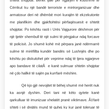
shtetit shqiptar. Bëhet fjalë për ngjarjen e kobshme të
Cërrikut ku një bandë terroriste e mirëorganizuar dhe
armatosur deri në dhëmbë mori kurajën të ekzekutonte
me planifikim dhe gjakftohtësi përfaqësuesit e shtetit
shqiptar. Po kështu rasti i Urës Vajgurore dëshmon për
një tjetër shembull të një sulmi të përgjakur ndaj forcave
të policisë. Jo shumë kohë më përpara janë ndërmarrë
sulme të mirëfillta kundër bandës së Lushnjës dhe po
kështu po diskutohet për veprime ndaj të tjera ngjarjeve
apo bandave të cilatÂ e kanë sulmuar shtetin shqiptar
në çdo hallkë të sajën pa kurrfarë mëshire.
Që kjo gjë nevojitet të bëhej shumë më herët nuk
ka asnjë dyshim. Deri tani në këto qytete kanë
qarkulluar të imunizuar xhelatët pranë viktimave. Ã‡farë
shteti i së drejtës mund të quhej ky kur janë toleruar të