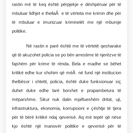
rastin më të keq është përpjekje e dëshpëruar për të
mbuluar lidhjet e thellaÂ e të vërteta me krimin dhe për
të mbuluar e imunizuar kriminelët me një mburoje
politike.
Në rastin e parë është me të vërtetë qesharake
që të akuzohet policia se po bën arrestime të njerëzve të
fajshëm për krime të rënda. Bela e madhe se bëhet
kritikë edhe kur shohim që mëÂ në fund një institucion
thelbësor i shtetit, policia, është duke funksionuar siç
duhet duke edhe larë borxhet e prapambetura të
mëparshme. Sikur nuk dalin mjaftueshëm dritat, uji,
infrastruktura, ekonomia, korrupsioni e çështje të tjera
për të bërë kritikë ndaj qeverisë. Aq më tepër që nëse
kjo është një manovër politike e qeverisë për të