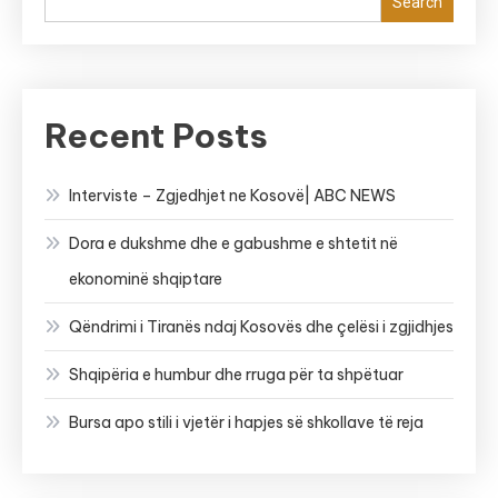
Search
Recent Posts
Interviste – Zgjedhjet ne Kosovë| ABC NEWS
Dora e dukshme dhe e gabushme e shtetit në
ekonominë shqiptare
Qëndrimi i Tiranës ndaj Kosovës dhe çelësi i zgjidhjes
Shqipëria e humbur dhe rruga për ta shpëtuar
Bursa apo stili i vjetër i hapjes së shkollave të reja