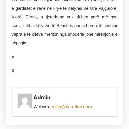
e gardistët e rënë në krye të detyrës në Urë Vajgurore,
Vlorë, Cërrik, a tjetërkund nuk duhen parë më nga
socialistët si këlyshë të Berishës por si heronj të heshtur
vepra e të cilëve meriton nga shoqëria jonë mirënjohje e
shpagim.
Â
Â
Admin
Website
http://nurellari.com