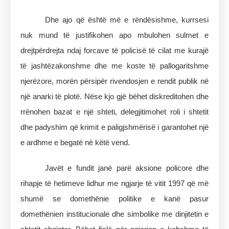
Dhe ajo që është më e rëndësishme, kurrsesi
nuk mund të justifikohen apo mbulohen sulmet e
drejtpërdrejta ndaj forcave të policisë të cilat me kurajë
të jashtëzakonshme dhe me koste të pallogaritshme
njerëzore, morën përsipër rivendosjen e rendit publik në
një anarki të plotë. Nëse kjo gjë bëhet diskreditohen dhe
rrënohen bazat e një shteti, delegjitimohet roli i shtetit
dhe padyshim që krimit e paligjshmërisë i garantohet një
e ardhme e begatë në këtë vend.
Javët e fundit janë parë aksione policore dhe
rihapje të hetimeve lidhur me ngjarje të vitit 1997 që më
shumë se domethënie politike e kanë pasur
domethënien institucionale dhe simbolike me dinjitetin e