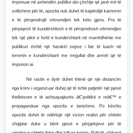
imponuar në axhendën publike ato çështje që janë më të
volitshme për të, opozita nuk duhet të kapërdijë karremin
e të përqendrojë vëmendjen tek këto gjera. Pra të
përpiqesh të kundërshtosh e të përqendrosh vëmendjen
tek një pikë e fortë e kundërshtarit në marrëdhënie me
publikun është një harakiri sepse i bie të luash në
terrenin e kundërshtarit me rregullat dhe armët që të
imponon ai.
Në rastin e dytë duhet thënë që një distancim
nga krimi i organizuar duhej që të ishte patjetër një pjesë
thelbësore e të ashtuquajturës â€˜politikë e reâ€™ e
propaganduar nga opozita e tanishme. Po kështu
opozita duhet të ndërtojë një vizion realist për shtetin
shqiptar duke u bërë pjesë e përpjekjeve për të
vendosur shtetin ligjor dhe luftuar krimin. Policët, shikasit