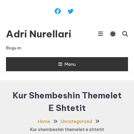
Skip
To
Content
Adri Nurellari
Blogu im.
Menu
Kur Shembeshin Themelet
E Shtetit
Home
Uncategorized
Kur shembeshin themelet e shtetit