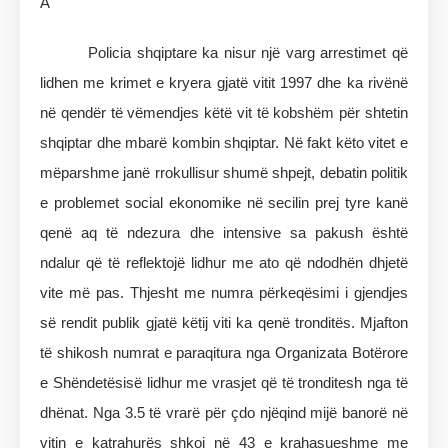
Â
Policia shqiptare ka nisur një varg arrestimet që
lidhen me krimet e kryera gjatë vitit 1997 dhe ka rivënë
në qendër të vëmendjes këtë vit të kobshëm për shtetin
shqiptar dhe mbarë kombin shqiptar. Në fakt këto vitet e
mëparshme janë rrokullisur shumë shpejt, debatin politik
e problemet social ekonomike në secilin prej tyre kanë
qenë aq të ndezura dhe intensive sa pakush është
ndalur që të reflektojë lidhur me ato që ndodhën dhjetë
vite më pas. Thjesht me numra përkeqësimi i gjendjes
së rendit publik gjatë këtij viti ka qenë tronditës. Mjafton
të shikosh numrat e paraqitura nga Organizata Botërore
e Shëndetësisë lidhur me vrasjet që të tronditesh nga të
dhënat. Nga 3.5 të vrarë për çdo njëqind mijë banorë në
vitin e katrahurës shkoi në 43 e krahasueshme me