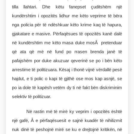
tilla llahtari. Dhe këtu fanepset çuditshëm një
kundërshtim i opozitës lidhur me këto veprime të bëra
nga policia për të ndëshkuar këto krime kaq të hapura,
gjakatare e masive. Përfaqësues të opozitës kanë dalë
në kundërshtim me këto masa duke mosÂ pretenduar
që ata që më në fund po rrasen brenda janë të
pafajshëm por duke akuzuar qeverinë se po i bën këto
arrestime të politizuara. Kësaj i thonë vijnë vërdallë pesë
hajdut, e ti polic o kapi të gjithë ose mos kap asnjë, se
po ia dole të kapësh vetëm dy ti në fakt bën diskriminim
selektiv të politizuar.
Në rastin më të mirë ky veprim i opozitës është
një gafë, Â e përfaqësuesit e sajnë kuadër të nihilizmit
nuk dinë të peshojnë mirë se ku e drejtojnë kritikën, në