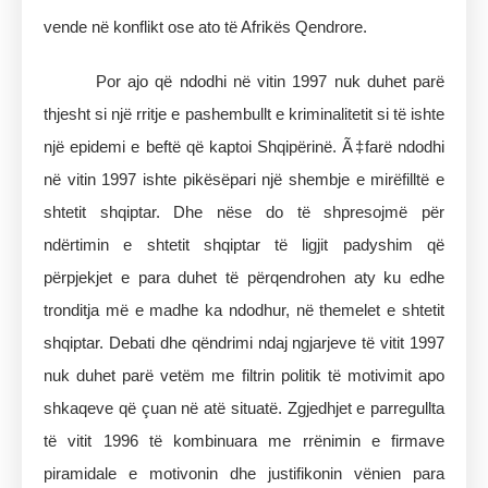
vende në konflikt ose ato të Afrikës Qendrore.
Por ajo që ndodhi në vitin 1997 nuk duhet parë
thjesht si një rritje e pashembullt e kriminalitetit si të ishte
një epidemi e beftë që kaptoi Shqipërinë. Ã‡farë ndodhi
në vitin 1997 ishte pikësëpari një shembje e mirëfilltë e
shtetit shqiptar. Dhe nëse do të shpresojmë për
ndërtimin e shtetit shqiptar të ligjit padyshim që
përpjekjet e para duhet të përqendrohen aty ku edhe
tronditja më e madhe ka ndodhur, në themelet e shtetit
shqiptar. Debati dhe qëndrimi ndaj ngjarjeve të vitit 1997
nuk duhet parë vetëm me filtrin politik të motivimit apo
shkaqeve që çuan në atë situatë. Zgjedhjet e parregullta
të vitit 1996 të kombinuara me rrënimin e firmave
piramidale e motivonin dhe justifikonin vënien para