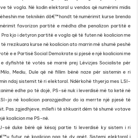
ive të vogla. Në kodin elektoral u vendos që numërimi midis
bëheshin me teknikën dâ€™hondt të numërimit kurse brenda
 numërimit favorizon partitë e mëdha dhe penalizon partitë e
. Pra kjo i detyron partitë e vogla që të futen në koalicion me
 të rrezikuara kurse në koalicion ato marrin më shumë peshë
votë e e Partisë Social Demokrate si pjesë e një koalicioni me
 e dyfishtë të votës së marrë prej Lëvizjes Socialiste për
 Milo, Mediu, Dule që në fillim bënë naze për sistemin e ri
min ndaj sistemit të ri elektoral. Ndërkohë thyerja mes LSI-
nimë edhe po të dojë, PS-së nuk i leverdisë më ta ketë në
SI-ja në koalicion parazgjedhor do ia merrte një pjesë të
it. Pas zgjedhjeve, mllefi i të shkuarit dëm të shumë votave
një koalicion me PS-në.
së duke bërë që kësaj partie ti leverdisë ky sistem i ri
™u futur në koalicion nga të dy anët. Sistemi elektoral i