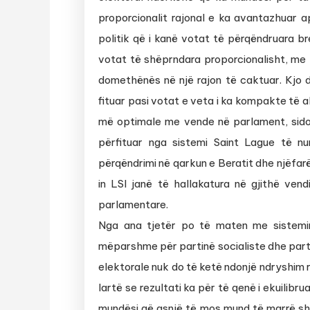
proporcionalit rajonal e ka avantazhuar a
politik që i kanë votat të përqëndruara br
votat të shëprndara proporcionalisht, me 
domethënës në një rajon të caktuar. Kjo d
fituar pasi votat e veta i ka kompakte të 
më optimale me vende në parlament, sido
përfituar nga sistemi Saint Lague të n
përqëndrimi në qarkun e Beratit dhe njëfar
in LSI janë të hallakatura në gjithë ve
parlamentare.
Nga ana tjetër po të maten me sistemin
mëparshme për partinë socialiste dhe part
elektorale nuk do të ketë ndonjë ndryshim r
lartë se rezultati ka për të qenë i ekuilibr
mundësi që asnjë të mos mund të marrë s