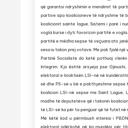
që garantoi ndryshimin e mendimit të part
partive apo koalicioneve të ndryshme të 
koalicionit sainte lague. Sistemi i parë i
vogla kurse i dyti favorizon partitë e vogla
partitë e mëdha sepse të veçuara ato janë
sesa iu takon prej votave. Me pak fjalë një 
Partinë Socialiste do ketë pothuaj vlerën
Integrim. Kjo është arsyeja pse Gjinushi,
elektoral e braktisën LSI-në në kundërshti
së dhe PS-së u bë e pakthyeshme sepse ta
koalicion LSI-në sepse me Saint Lague, L
madhe të deputetëve që i takonin koalicion
të LSI-së ka për ta penguar që të futet në 
Më këtë kod u përmbush interesi i PBDNJ-
elektoral ndërkohë që ka mundësi për tâ€