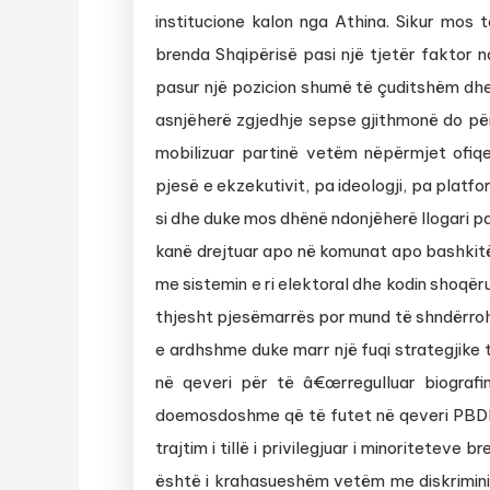
institucione kalon nga Athina. Sikur mos 
brenda Shqipërisë pasi një tjetër faktor n
pasur një pozicion shumë të çuditshëm dhe
asnjëherë zgjedhje sepse gjithmonë do për
mobilizuar partinë vetëm nëpërmjet ofiq
pjesë e ekzekutivit, pa ideologji, pa platfo
si dhe duke mos dhënë ndonjëherë llogari p
kanë drejtuar apo në komunat apo bashkitë
me sistemin e ri elektoral dhe kodin shoqë
thjesht pjesëmarrës por mund të shndërro
e ardhshme duke marr një fuqi strategjike
në qeveri për të â€œrregulluar biograf
doemosdoshme që të futet në qeveri PBDNJ-
trajtim i tillë i privilegjuar i minoritetev
është i krahasueshëm vetëm me diskrimini