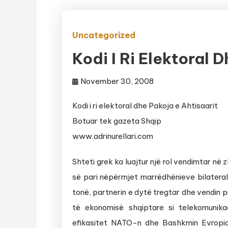
Uncategorized
Kodi I Ri Elektoral 
November 30, 2008
Kodi i ri elektoral dhe Pakoja e Ahtisaarit
Botuar tek gazeta Shqip
www.adrinurellari.com
Shteti grek ka luajtur një rol vendimtar në
së pari nëpërmjet marrëdhënieve bilatera
tonë, partnerin e dytë tregtar dhe vendin 
të ekonomisë shqiptare si telekomunika
efikasitet NATO-n dhe Bashkmin Evropia