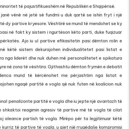
minoritet të pajustifikueshëm në Republikën e Shqipërisë.
 janë vënë në jetë së fundmi u duk qartë se ishin fryt i një
l të dy partive kryesore. Vështirë se mund të mendohet se ky
pasi në fakt ky sistem i ngurtëson këto parti, duke fuqizuar
rkatës. Ajo iu ul partive efikasitetin pasi dëmton rolin e
ë këtë sistem dekurajohen individualitetet pasi listat e
ara nga liderët dhe nuk duhen më personalitetet e spikatura
yre në zona të vështira. Gjithashtu dëmton frymën e debatit
sidenca mund të kërcënohet me përjashtim nga listat e
johen ngaqë partitë e vogla që nuk futen në koalicion nuk
onal penalizonte partitë e vogla dhe iu jepte një avantazh të
hkaktoi reagimin agresiv të partive më të vogla të cilat
lloj aleance partish të vogla. Mirëpo për ta legjitimuar këtë
 kurriz të partive të vogla, u gjet një rrugëdalje kompromisi