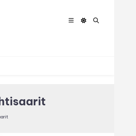
htisaarit
aarit