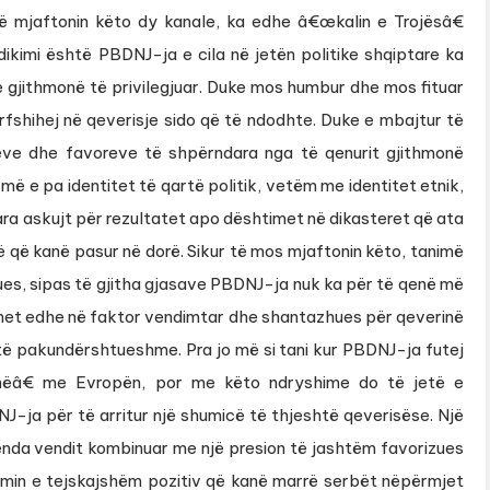
të mjaftonin këto dy kanale, ka edhe â€œkalin e Trojësâ€
dikimi është PBDNJ-ja e cila në jetën politike shqiptare ka
 gjithmonë të privilegjuar. Duke mos humbur dhe mos fituar
fshihej në qeverisje sido që të ndodhte. Duke e mbajtur të
eve dhe favoreve të shpërndara nga të qenurit gjithmonë
rmë e pa identitet të qartë politik, vetëm me identitet etnik,
ara askujt për rezultatet apo dështimet në dikasteret që ata
 që kanë pasur në dorë. Sikur të mos mjaftonin këto, tanimë
rues, sipas të gjitha gjasave PBDNJ-ja nuk ka për të qenë më
het edhe në faktor vendimtar dhe shantazhues për qeverinë
 të pakundërshtueshme. Pra jo më si tani kur PBDNJ-ja futej
inëâ€ me Evropën, por me këto ndryshime do të jetë e
ja për të arritur një shumicë të thjeshtë qeverisëse. Një
e brenda vendit kombinuar me një presion të jashtëm favorizues
min e tejskajshëm pozitiv që kanë marrë serbët nëpërmjet