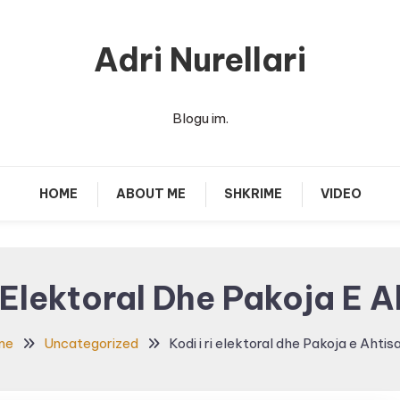
Adri Nurellari
Blogu im.
HOME
ABOUT ME
SHKRIME
VIDEO
i Elektoral Dhe Pakoja E A
me
Uncategorized
Kodi i ri elektoral dhe Pakoja e Ahtis