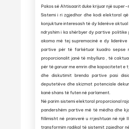
Pakos së Ahtisaarit duke krijuar një super-
Sistemi i ri zgjedhor dhe kodi elektoral që
konjukture interesash të dy liderëve aktua
ndryshim i ka shërbyer dy partive politike 
akoma më tej supremacinë e dy liderëve pë
partive për të farkëtuar kuadro sepse m
proporcionalit janë të mbyllura , të caktu
për të garuar me emrin dhe kapacitetet e t
dhe diskutimit brenda partive pasi di
deputetëve dhe skizmat potenciale dekura
kanë shans të futen në parlament.
Në parim sistemi elektoral proporcional raj
pandershëm partive më të mëdha dhe kjo s
fillimisht në pranverë u rrjeshtuan në një 
transformim radikal të sistemit zgjedhor në