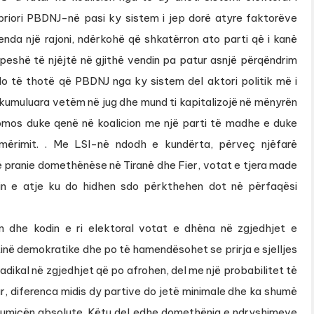
priori PBDNJ-në pasi ky sistem i jep dorë atyre faktorëve
enda një rajoni, ndërkohë që shkatërron ato parti që i kanë
peshë të njëjtë në gjithë vendin pa patur asnjë përqëndrim
o të thotë që PBDNJ nga ky sistem del aktori politik më i
akumuluara vetëm në jug dhe mund ti kapitalizojë në mënyrën
mos duke qenë në koalicion me një parti të madhe e duke
umërimit. . Me LSI-në ndodh e kundërta, përveç njëfarë
ë pranie domethënëse në Tiranë dhe Fier, votat e tjera made
ndin e atje ku do hidhen sdo përkthehen dot në përfaqësi
 dhe kodin e ri elektoral votat e dhëna në zgjedhjet e
inë demokratike dhe po të hamendësohet se prirja e sjelljes
adikal në zgjedhjet që po afrohen, del me një probabilitet të
uar, diferenca midis dy partive do jetë minimale dhe ka shumë
humicën absolute. Këtu del edhe domethënia e ndryshimeve