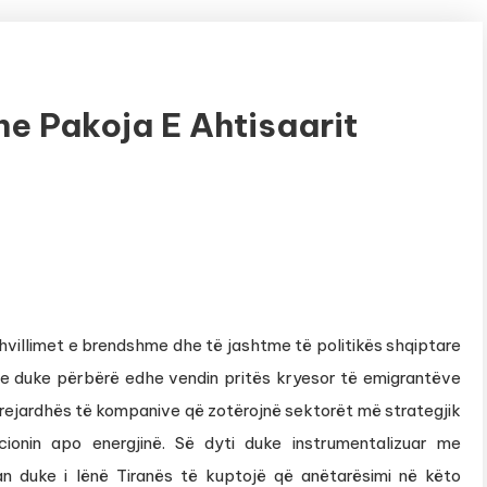
Dhe Pakoja E Ahtisaarit
 zhvillimet e brendshme dhe të jashtme të politikës shqiptare
le duke përbërë edhe vendin pritës kryesor të emigrantëve
prejardhës të kompanive që zotërojnë sektorët më strategjik
cionin apo energjinë. Së dyti duke instrumentalizuar me
n duke i lënë Tiranës të kuptojë që anëtarësimi në këto