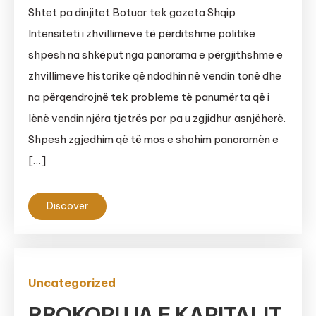
Shtet pa dinjitet Botuar tek gazeta Shqip
Intensiteti i zhvillimeve të përditshme politike
shpesh na shkëput nga panorama e përgjithshme e
zhvillimeve historike që ndodhin në vendin tonë dhe
na përqendrojnë tek probleme të panumërta që i
lënë vendin njëra tjetrës por pa u zgjidhur asnjëherë.
Shpesh zgjedhim që të mos e shohim panoramën e
[…]
Discover
Uncategorized
RROKOPUJA E KAPITALIT