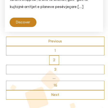
kujtojnë arritjet e planeve pesëvjeçare […]
Discover
Posts
Previous
pagination
1
2
3
…
16
Next