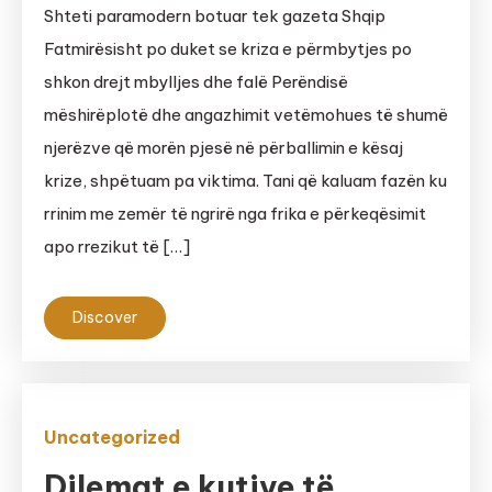
Shteti paramodern botuar tek gazeta Shqip
Fatmirësisht po duket se kriza e përmbytjes po
shkon drejt mbylljes dhe falë Perëndisë
mëshirëplotë dhe angazhimit vetëmohues të shumë
njerëzve që morën pjesë në përballimin e kësaj
krize, shpëtuam pa viktima. Tani që kaluam fazën ku
rrinim me zemër të ngrirë nga frika e përkeqësimit
apo rrezikut të […]
Discover
Uncategorized
Dilemat e kutive të