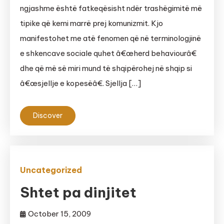
ngjashme është fatkeqësisht ndër trashëgimitë më
tipike që kemi marrë prej komunizmit. Kjo
manifestohet me atë fenomen që në terminologjinë
e shkencave sociale quhet â€œherd behaviourâ€
dhe që më së miri mund të shqipërohej në shqip si
â€œsjellje e kopesëâ€. Sjellja […]
Discover
Uncategorized
Shtet pa dinjitet
October 15, 2009