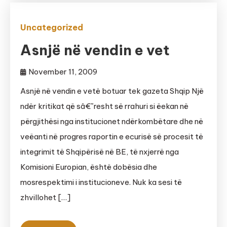
Uncategorized
Asnjë në vendin e vet
November 11, 2009
Asnjë në vendin e vetë botuar tek gazeta Shqip Një
ndër kritikat që sâ€˜resht së rrahuri si ëekan në
përgjithësi nga institucionet ndërkombëtare dhe në
veëanti në progres raportin e ecurisë së procesit të
integrimit të Shqipërisë në BE, të nxjerrë nga
Komisioni Europian, është dobësia dhe
mosrespektimi i institucioneve. Nuk ka sesi të
zhvillohet […]