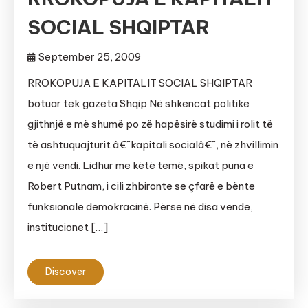
SOCIAL SHQIPTAR
September 25, 2009
RROKOPUJA E KAPITALIT SOCIAL SHQIPTAR
botuar tek gazeta Shqip Në shkencat politike
gjithnjë e më shumë po zë hapësirë studimi i rolit të
të ashtuquajturit â€˜kapitali socialâ€˜, në zhvillimin
e një vendi. Lidhur me këtë temë, spikat puna e
Robert Putnam, i cili zhbironte se çfarë e bënte
funksionale demokracinë. Përse në disa vende,
institucionet […]
Discover