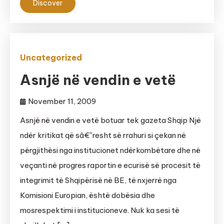
Discover
Uncategorized
Asnjë në vendin e vetë
November 11, 2009
Asnjë në vendin e vetë botuar tek gazeta Shqip Një
ndër kritikat që sâ€˜resht së rrahuri si çekan në
përgjithësi nga institucionet ndërkombëtare dhe në
veçanti në progres raportin e ecurisë së procesit të
integrimit të Shqipërisë në BE, të nxjerrë nga
Komisioni Europian, është dobësia dhe
mosrespektimi i institucioneve. Nuk ka sesi të