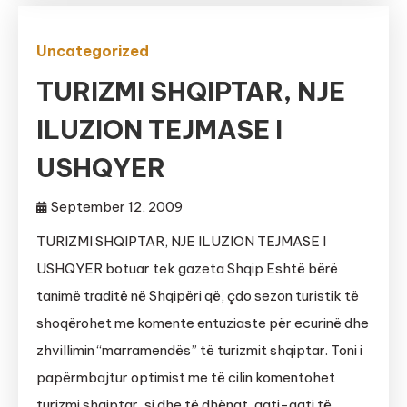
Uncategorized
TURIZMI SHQIPTAR, NJE
ILUZION TEJMASE I
USHQYER
September 12, 2009
TURIZMI SHQIPTAR, NJE ILUZION TEJMASE I
USHQYER botuar tek gazeta Shqip Eshtë bërë
tanimë traditë në Shqipëri që, çdo sezon turistik të
shoqërohet me komente entuziaste për ecurinë dhe
zhvillimin “marramendës” të turizmit shqiptar. Toni i
papërmbajtur optimist me të cilin komentohet
turizmi shqiptar, si dhe të dhënat, gati-gati të