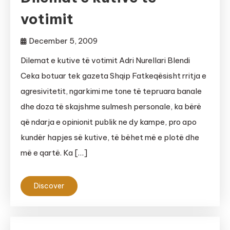
votimit
December 5, 2009
Dilemat e kutive të votimit Adri Nurellari Blendi
Ceka botuar tek gazeta Shqip Fatkeqësisht rritja e
agresivitetit, ngarkimi me tone të tepruara banale
dhe doza të skajshme sulmesh personale, ka bërë
që ndarja e opinionit publik ne dy kampe, pro apo
kundër hapjes së kutive, të bëhet më e plotë dhe
më e qartë. Ka […]
Discover