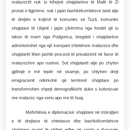
malazezët nuk iu kthejnë shqiptarëve të Malit të Zi
pronat e ligjshme, nuk i japin bashkëkombësve tanë atje
të drejtën e krijimit të komunës së Tuzit, komunës
shqiptare të Ulqinit i japin çikërrima nga fondet që iu
takon të marri nga Podgorica, bregdeti i shqiptarëve
administrohet nga një kompani shtetërore malazeze dhe
shqiptarët lihen jashtë procesit të privatizimit në favor të
malazezëve apo rusëve. Sot shqiptarët atje po zhyten
gjithnjë e më tepër në skamje, po shtyhen drejt
emigracionit ndërkohë që territoret shqiptare po
transformohen shpejt demografikisht duke u kolonizuar
me malazez nga veriu apo me të huaj.
Mefshtësia e diplomacisë shqiptare në mbrojtjen
e të drejtave të shtetasve dhe bashkëkombësve
shqiptare mund të shihet edhe në rastin e Kosovës