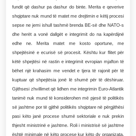
fundit që dashur pa dashur do binte. Merita e qeverive
shqiptare nuk mund të matet me drejtimin e këtij procesi
sepse ne jemi ishull tashmë brenda BE-së dhe NATO-s
dhe herët a vonë dallgët e integrimit do na kapërdijnë
edhe ne. Merita matet me kosto oportune, me
shpejtësinë e ecurisë së procesit. Kështu kur flitet për
këtë shpejtësi në rastin e integrimit evropian mjafton të
bëhet një krahasim me vendet e tjera të rajonit për të
kuptuar që shpejtësia jonë lë shumë për të dëshiruar.
Gjithsesi zhvillimet që lidhen me integrimin Euro-Atlantik
tanimë nuk mund të konsiderohen më pjesë të politikës
së jashtme por të gjithë politikës shqiptare në përgjithësi
pasi këto janë procese shumë sektoriale e nuk prekin
thjesht ministrinë e jashtme. Roli i ministrisë së jashtme
është minimale në këto procese kur këto dy organizata,