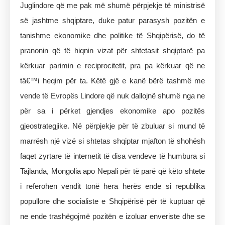
Juglindore që me pak më shumë përpjekje të ministrisë
së jashtme shqiptare, duke patur parasysh pozitën e
tanishme ekonomike dhe politike të Shqipërisë, do të
pranonin që të hiqnin vizat për shtetasit shqiptarë pa
kërkuar parimin e reciprocitetit, pra pa kërkuar që ne
tâ€™i heqim për ta. Këtë gjë e kanë bërë tashmë me
vende të Evropës Lindore që nuk dallojnë shumë nga ne
për sa i përket gjendjes ekonomike apo pozitës
gjeostrategjike. Në përpjekje për të zbuluar si mund të
marrësh një vizë si shtetas shqiptar mjafton të shohësh
faqet zyrtare të internetit të disa vendeve të humbura si
Tajlanda, Mongolia apo Nepali për të parë që këto shtete
i referohen vendit tonë hera herës ende si republika
popullore dhe socialiste e Shqipërisë për të kuptuar që
ne ende trashëgojmë pozitën e izoluar enveriste dhe se