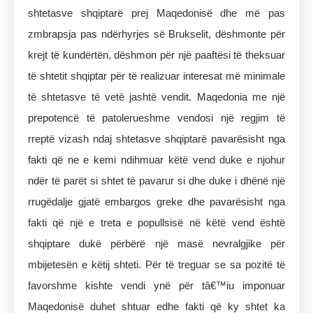
shtetasve shqiptarë prej Maqedonisë dhe më pas
zmbrapsja pas ndërhyrjes së Brukselit, dëshmonte për
krejt të kundërtën, dëshmon për një paaftësi të theksuar
të shtetit shqiptar për të realizuar interesat më minimale
të shtetasve të vetë jashtë vendit. Maqedonia me një
prepotencë të patolerueshme vendosi një regjim të
rreptë vizash ndaj shtetasve shqiptarë pavarësisht nga
fakti që ne e kemi ndihmuar këtë vend duke e njohur
ndër të parët si shtet të pavarur si dhe duke i dhënë një
rrugëdalje gjatë embargos greke dhe pavarësisht nga
fakti që një e treta e popullsisë në këtë vend është
shqiptare dukë përbërë një masë nevralgjike për
mbijetesën e këtij shteti. Për të treguar se sa pozitë të
favorshme kishte vendi ynë për tâ€™iu imponuar
Maqedonisë duhet shtuar edhe fakti që ky shtet ka