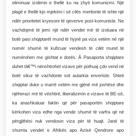
eliminuar izolimin e thellë ku na zhyti komunizmi. Një
plagë e thellë kjo mjekimi i së cilës meritonte të ishte një
ndër prioritetet kryesore të qeverive post-komuniste. Ne
vazhdojmë të jemi një ndër vendet më të izoluara në
botë pasi shqiptarët mund të hyjnë pa viza vetëm në një
numër shumë të kufizuar vendesh të cilët mund të
numërohen me gishtat e dorës. Â Pasaporta shqiptare
duhet tâ€™i nënshtrohet vizave për pothuaj çdo vend në
botë sikur të vazhdonte sot autarkia enveriste. Shteti
shqiptar duke u marrë vetëm me gjënë më joshëse dhe
njëherazi më të vështirë, liberalizimin e vizave të BE-së,
ka anashkaluar faktin që për pasaportën shqiptare
kërkohen viza edhe nga vende shumë të varfra që në
përgjithësi nuk vendosin viza për të huajt. Janë të
shumta vendet e Afrikës apo Azisë Qendrore apo