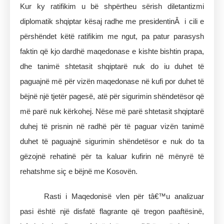
Kur ky ratifikim u bë shpërtheu sërish diletantizmi
diplomatik shqiptar kësaj radhe me presidentinÂ i cili e
përshëndet këtë ratifikim me ngut, pa patur parasysh
faktin që kjo dardhë maqedonase e kishte bishtin prapa,
dhe tanimë shtetasit shqiptarë nuk do iu duhet të
paguajnë më për vizën maqedonase në kufi por duhet të
bëjnë një tjetër pagesë, atë për sigurimin shëndetësor që
më parë nuk kërkohej. Nëse më parë shtetasit shqiptarë
duhej të prisnin në radhë për të paguar vizën tanimë
duhet të paguajnë sigurimin shëndetësor e nuk do ta
gëzojnë rehatinë për ta kaluar kufirin në mënyrë të
rehatshme siç e bëjnë me Kosovën.
Rasti i Maqedonisë vlen për tâ€™u analizuar
pasi është një disfatë flagrante që tregon paaftësinë,