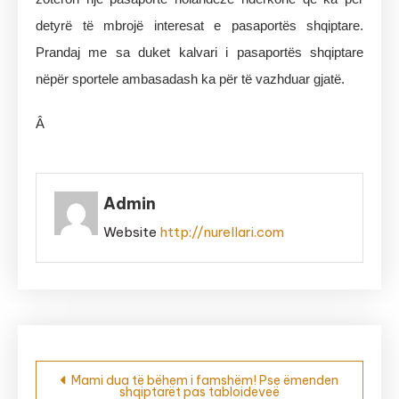
detyrë të mbrojë interesat e pasaportës shqiptare.
Prandaj me sa duket kalvari i pasaportës shqiptare
nëpër sportele ambasadash ka për të vazhduar gjatë.
Â
Admin
Website
http://nurellari.com
Post
Mami dua të bëhem i famshëm! Pse ëmenden
shqiptarët pas tabloideveë