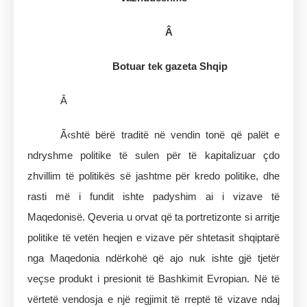
Â
Botuar tek gazeta Shqip
Â
Ã‹shtë bërë traditë në vendin tonë që palët e
ndryshme politike të sulen për të kapitalizuar çdo
zhvillim të politikës së jashtme për kredo politike, dhe
rasti më i fundit ishte padyshim ai i vizave të
Maqedonisë. Qeveria u orvat që ta portretizonte si arritje
politike të vetën heqjen e vizave për shtetasit shqiptarë
nga Maqedonia ndërkohë që ajo nuk ishte gjë tjetër
veçse produkt i presionit të Bashkimit Evropian. Në të
vërtetë vendosja e një regjimit të rreptë të vizave ndaj