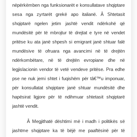
nëpërkëmben nga funksionarët e konsullatave shqiptare
sesa nga zyrtarët grekë apo italianë. Â Shtetasit
shqiptarë ngelen jetim jashtë vendit ndërkohë që
mundësitë për të mbrojtur të drejtat e tyre në vendet
pritëse ku ata janë shpesh si emigrant janë shtuar falë
mundësive të ofruara nga avancimi në të drejtën
ndërkombëtare, në të drejtën evropiane dhe në
legjislacionin vendor të vetë vendeve pritëse. Pra edhe
pse ne nuk jemi shtet i fuqishëm për tâ€™u imponuar,
për konsullatat shqiptare janë shtuar mundësitë dhe
hapësirat ligjore për të ndihmuar shtetasit shqiptarë
jashtë vendit.
Â Megjithatë dështimi më i madh i politikës së
jashtme shqiptare ka të bëjë me paaftësinë për të