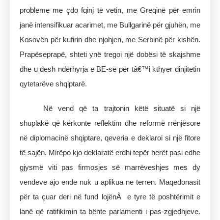
probleme me çdo fqinj të vetin, me Greqinë për emrin
janë intensifikuar acarimet, me Bullgarinë për gjuhën, me
Kosovën për kufirin dhe njohjen, me Serbinë për kishën.
Prapëseprapë, shteti ynë tregoi një dobësi të skajshme
dhe u desh ndërhyrja e BE-së për tâ€™i kthyer dinjitetin
qytetarëve shqiptarë.
Në vend që ta trajtonin këtë situatë si një
shuplakë që kërkonte reflektim dhe reformë rrënjësore
në diplomacinë shqiptare, qeveria e deklaroi si një fitore
të sajën. Mirëpo kjo deklaratë erdhi tepër herët pasi edhe
gjysmë viti pas firmosjes së marrëveshjes mes dy
vendeve ajo ende nuk u aplikua ne terren. Maqedonasit
për ta çuar deri në fund lojënÂ e tyre të poshtërimit e
lanë që ratifikimin ta bënte parlamenti i pas-zgjedhjeve.