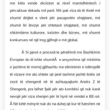
me këto vende ekziston ai nivel marrëdhëniesh i
përcaktuar dekada më parë. Më pak viza do të thotë më
shumë dinjitet e vlerë për pasaportën shqiptare, më
shumë liri lëvizje për shtetasit shqiptarë, më shumë
shkëmbime kulturore, turizëm dhe biznes, më shumë
konkurrues në një treg gjithnjë e më global.
Â Si pjesë e procesit te përafrimit me Bashkimin
Evropian do të ishte shumëÂ e arsyeshme që ministria
e jashtme të merrej gjithashtu me eliminimin e ndërsjellë
të vizave me ato shtete që janë tashmë jashtë listës së
zezë të shengenit në të ashtuquajturin Aneks 2 të
Shengenit, pra bëhet fjalë për ato kombësi që nuk kanë
nevojë për viza shenjen për të hyrë në vendet e BE-së.
Â Në këtë mënyrë nuk do na duhej që kur të futeshim në