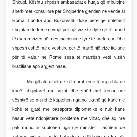
Shkupi. Kështu shpesh ambasadat e huaja që mbulojnë
shërbimet konsullore për Shqipërinë gjenden në vende si
Roma, Londra apo Bukureshti dukë bërë që shtetasit
shqiptarë të kenë nevojë për një vizë të dytë që të mund
të marrin vizën për destinacionin e tyre të preferuar. Dhe
shpesh është më e vështirë për të marrë një vizë italiane
për të vajtur në Romë sesa të marrësh vetë vizën
braziliane apo argjentinase.
Megjithatë dihet që këto probleme të mprehta që
kanë shqiptarët me vizat dhe shërbimet konsullore
vështirë se mund të kuptohen nga politikanë që kanë një
kohë të gjatë me pasaporta diplomatike e nuk kanë
hasur vetë ndonjëherë probleme me vizat, dhe aq me
pak mund të kuptohen nga një ministër i jashtëm që
zotëron një pasaportë holandeze ndërkohë që ka për