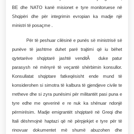
BE dhe NATO kanë misionet e tyre monitoruese në
Shqipëri dhe për integrimin evropian ka madje një
ministri të posaçme .
Për të peshuar cilësinë e punës së ministrisë së
punëve të jashtme duhet parë trajtimi që iu bëhet
qytetarëve shqiptarë jashtë venditÂ duke patur
parasysh në mënyrë të veçantë shërbimin konsullor.
Konsullatat shqiptare fatkeqësisht ende mund të
konsiderohen si simotra të kalbura të gjendjeve civile te
rretheve dhe si zyra punësimi për militantët pasi puna e
tyre edhe me qeverinë e re nuk ka shënuar ndonjë
përmirësim. Madje emigrantët shqiptarë në Greqi dhe
Itali dëshmojnë haptazi që në përpjekjet e tyre për të
rinovuar dokumentet më shumë abuzohen dhe