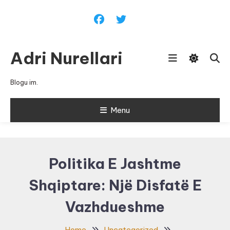
Skip
To
Content
Adri Nurellari
Blogu im.
Menu
Politika E Jashtme
Shqiptare: Një Disfatë E
Vazhdueshme
Home
Uncategorized