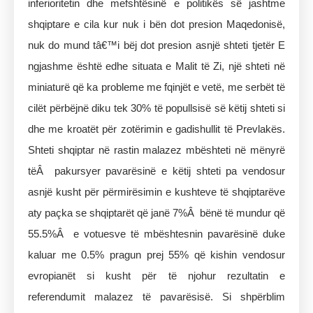
inferioritetin dhe mefshtësinë e politikës së jashtme
shqiptare e cila kur nuk i bën dot presion Maqedonisë,
nuk do mund tâ€™i bëj dot presion asnjë shteti tjetër E
ngjashme është edhe situata e Malit të Zi, një shteti në
miniaturë që ka probleme me fqinjët e vetë, me serbët të
cilët përbëjnë diku tek 30% të popullsisë së këtij shteti si
dhe me kroatët për zotërimin e gadishullit të Prevlakës.
Shteti shqiptar në rastin malazez mbështeti në mënyrë
tëÂ pakursyer pavarësinë e këtij shteti pa vendosur
asnjë kusht për përmirësimin e kushteve të shqiptarëve
aty paçka se shqiptarët që janë 7%Â bënë të mundur që
55.5%Â e votuesve të mbështesnin pavarësinë duke
kaluar me 0.5% pragun prej 55% që kishin vendosur
evropianët si kusht për të njohur rezultatin e
referendumit malazez të pavarësisë. Si shpërblim