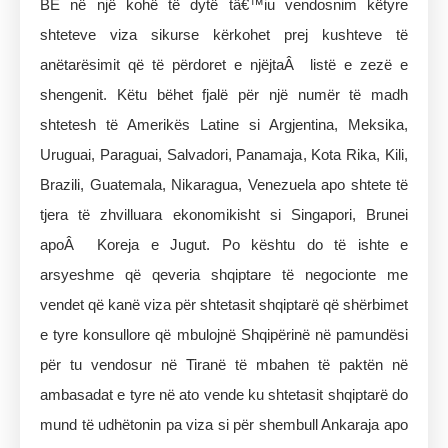
BE në një kohë të dytë tâ€™iu vendosnim këtyre
shteteve viza sikurse kërkohet prej kushteve të
anëtarësimit që të përdoret e njëjtaÂ listë e zezë e
shengenit. Këtu bëhet fjalë për një numër të madh
shtetesh të Amerikës Latine si Argjentina, Meksika,
Uruguai, Paraguai, Salvadori, Panamaja, Kota Rika, Kili,
Brazili, Guatemala, Nikaragua, Venezuela apo shtete të
tjera të zhvilluara ekonomikisht si Singapori, Brunei
apoÂ Koreja e Jugut. Po kështu do të ishte e
arsyeshme që qeveria shqiptare të negocionte me
vendet që kanë viza për shtetasit shqiptarë që shërbimet
e tyre konsullore që mbulojnë Shqipërinë në pamundësi
për tu vendosur në Tiranë të mbahen të paktën në
ambasadat e tyre në ato vende ku shtetasit shqiptarë do
mund të udhëtonin pa viza si për shembull Ankaraja apo