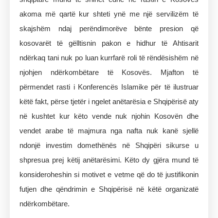
akoma më qartë kur shteti ynë me një servilizëm të
skajshëm ndaj perëndimorëve bënte presion që
kosovarët të gëlltisnin pakon e hidhur të Ahtisarit
ndërkaq tani nuk po luan kurrfarë roli të rëndësishëm në
njohjen ndërkombëtare të Kosovës. Mjafton të
përmendet rasti i Konferencës Islamike për të ilustruar
këtë fakt, përse tjetër i ngelet anëtarësia e Shqipërisë aty
në kushtet kur këto vende nuk njohin Kosovën dhe
vendet arabe të majmura nga nafta nuk kanë sjellë
ndonjë investim domethënës në Shqipëri sikurse u
shpresua prej këtij anëtarësimi. Këto dy gjëra mund të
konsideroheshin si motivet e vetme që do të justifikonin
futjen dhe qëndrimin e Shqipërisë në këtë organizatë
ndërkombëtare.