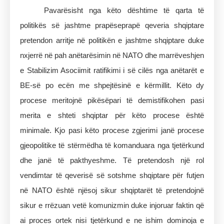
Pavarësisht nga këto dështime të qarta të
politikës së jashtme prapëseprapë qeveria shqiptare
pretendon arritje në politikën e jashtme shqiptare duke
nxjerrë në pah anëtarësimin në NATO dhe marrëveshjen
e Stabilizim Asociimit ratifikimi i së cilës nga anëtarët e
BE-së po ecën me shpejtësinë e kërmillit. Këto dy
procese meritojnë pikësëpari të demistifikohen pasi
merita e shteti shqiptar për këto procese është
minimale. Kjo pasi këto procese zgjerimi janë procese
gjeopolitike të stërmëdha të komanduara nga tjetërkund
dhe janë të pakthyeshme. Të pretendosh një rol
vendimtar të qeverisë së sotshme shqiptare për futjen
në NATO është njësoj sikur shqiptarët të pretendojnë
sikur e rrëzuan vetë komunizmin duke injoruar faktin që
ai proces ortek nisi tjetërkund e ne ishim dominoja e